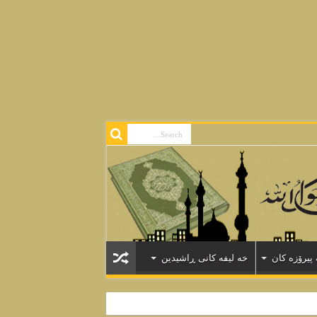
Warning
: Declaration of Walker_Comment::end_el(&$output, $comment, 
Warning
: Declaration of Walker_Nav_Menu::start_lvl(&$outpu
Warning
: Declaration of Walker_Nav_Menu::end_lvl(&$outp
Warning
: Declaration of Walker_Nav_Menu::start_el(&$output, $item, $de
Warning
: Declaration of Walker_Nav_Menu::end_el(&$output, $ite
پیرۆزه كان
خه لیفه كانی ڕاشیدین