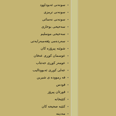
سونەنی ئەبوداوود
سونەنی ترمزی
سونەنی نەسائی
سەحیحی بوخاری
سەحیحی موسلیم
سەردەمی پێغەمبەرایەتی
شوێنه پیرۆزه كان
عوسمان کوڕی عەفان
عومەر کوڕی خەتتاب
عەلی کوڕی ئەبووتالیب
فه رمووده ى شيرين
قودس
قورئان پیرۆز
كتێبخانه
كتێبه صحیحه كان
مەدینە