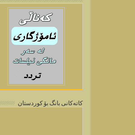
كاتەكانی بانگ بۆ كوردستان