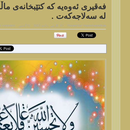
فه‌قیری ئه‌وه‌یه‌ كه‌ كتێبخانه‌ی م
له‌ سه‌لاجه‌كه‌ت .
mamostamahde
Posted by:
24. كانونی یه‌كه‌م 2013
in
گشتی
a comment