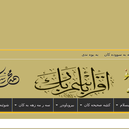
$depth, $args) should be compatible with Walker::end_el(&$output) in
/home
t, $depth) should be compatible with Walker::start_lvl(&$output) in
/home/vh
ut, $depth) should be compatible with Walker::end_lvl(&$output) in
/home/vh
pth, $args) should be compatible with Walker::start_el(&$output) in
/home/vh
m, $depth) should be compatible with Walker::end_el(&$output) in
/home/vho
ه به سووده كان
به يوه ندى
یسلام
كتێبه صحیحه كان
بیروباوەڕ
سه ر مه زهه به كان
شوێنه 
ه