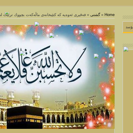
Home
»
گشتی
»
فه‌قیری ئه‌وه‌یه‌ كه‌ كتێبخانه‌ی ماڵه‌كه‌ت بچووك تربێت له
 بۆماڵپه ڕی مامۆستا مهدی به رزنجی