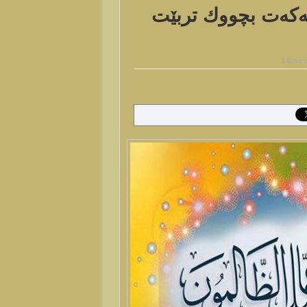
اڵه‌كه‌ت بچووك تربێت
Leave 