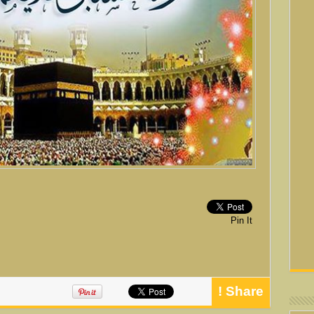
Pin It
Share !