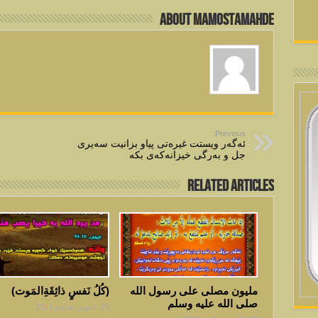
About mamostamahde
Previous:
ئه‌گه‌ر ویستت غیره‌تی پیاو بزانیت سه‌یری
جل و به‌رگی خیزانه‌كه‌ی بكه‌
Related Articles
مليون مصلى على رسول الله
(كُلُ نَفسٍ ذائِقَةِالمَوت)‎
صلى الله عليه وسلم
25. كانونی یه‌كه‌م 2013