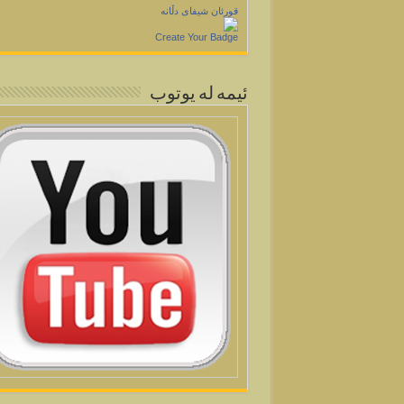
قورئان شیفای دڵانه
Create Your Badge
ئيمه له يوتوب