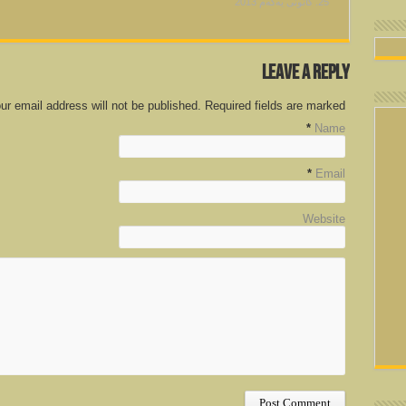
25. كانونی یه‌كه‌م 2013
Leave a Reply
ur email address will not be published. Required fields are marked
*
Name
*
Email
Website