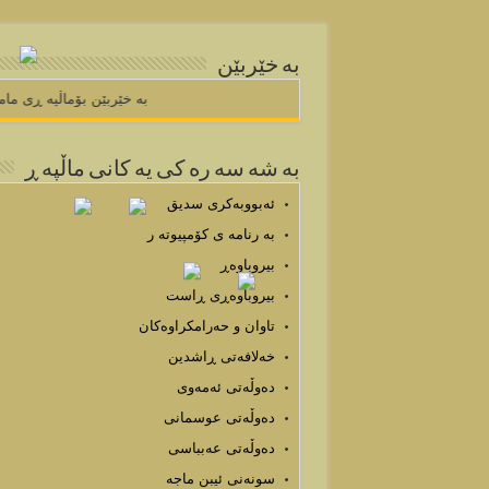
به خێربێن
به خێربێن
به شه سه ره كی یه كانی ماڵپه ڕ
ئەبووبەکری سدیق
به رنامه ی كۆمپیوته ر
بیروباوەڕ
بیروباوەڕی ڕاست
تاوان و حەرامکراوەکان
خەلافەتی ڕاشدین
دەوڵەتی ئەمەوی
دەوڵەتی عوسمانی
دەوڵەتی عەبباسی
سونەنی ئیبن ماجە