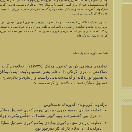
وڵاتیان فەتح کرد لە ئا
گەیشتەھیندستانو چین لە ناوەڕاستی ئاسیا، تا لە سا
(مزگەوتی گەورەی دیمەشق)ی پێش خست و گرنگی بە تەلارسازیەکەی دا و ڕازاندیانەوە، و ز
ھەبوو لە گرنگی پێدانی وەلید.
عەبدول مەلیک خەلافەتی گرتە دەست، و خەلیفەی دادپەروەر عومەری کوڕی عەبدول عەزیز خ
ناونراوە بە پێنجەم خەلیفەی ڕاشدین و ناسراوە بە دادپەروەری و و لە خواترسی و بەخشند
زەکات بێت، لە دوای ئەو خەلیفە یەزیدی کوڕی عەبدول مەلیک ھات کە ئەیویست لەسەر ڕیبا
کوڕی عەبدول مەلیک ھات.
ھیشامی کوڕی عەبدول مەلیک
خەلیفەی ھیشامی کوڕی عەبدول مە
خەلافەتی ئەمەوی، گرنگی دا بە ئاسایشی ھەموو ولایەتە ئیسلامیەکا
لە ھەموو بوارەکاندا و گەشەسەندنی زانست و زانیاری و تەلارسازی
عەبدول مەلیک ئەمانە خەلافەتیان گرتە دەست؛
مزگەوتى قوڕتوبەى گەورە لە ئەندەلوس
خەلیفە وەلیدی دووەم کوڕی یەزیدی دووەم کوڕی عەبدول مەلیک،
ئەمەوی بوو، کەمتەرخەم بوو، گوێی نەئەدا بە ھەڵس وکەوت جوان
خەلیفە یەزیدی سێیەم کوڕی وەلیدی یەکەم کوڕی عەبدول مەلیک،
دەوڵەتەکی دا بەڵام کار لە کار دەرچوو بوو.