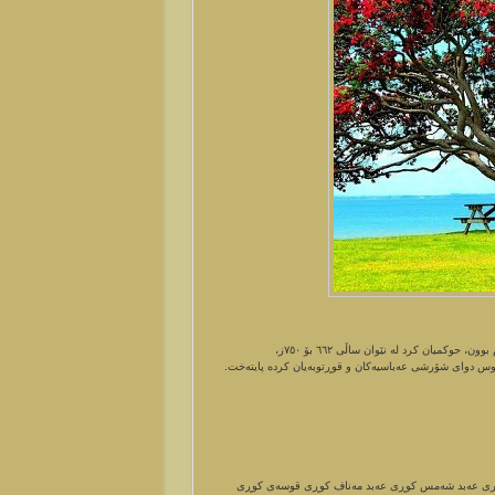
دەوڵەتی ئەمەوی، سەردەمی دەسەڵاتی بەنی ئومەیە، کە یەکەم خێزانی فەرمانڕەوای ئیسلام بوون، حوکمیان کرد لە نێوان ساڵی ٦٦٢ بۆ ٧٥٠ز،
ندەلوس دوای شۆرشی عەباسیەکان و قوڕتوبەیان کردە پایتەخت.
ی کوڕی عەبد شەمس کوڕی عەبد مەناف کوڕی قوسەی کوڕی