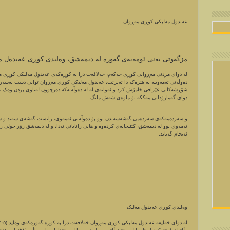
عەبدول مەلیکی کوڕی مەڕوان
مزگەوتى بەنى ئومەیەى گەورە لە دیمەشق، وەلیدى کوڕى عەبدەل مەلی
دەوڵەتی ئەمەوییە بە ھێزەکە دا ئەنرێت، عەبدول مەلیکی کوڕی مەڕوان توانی دست بەسەر ک
شۆڕشەکانی عێراقی خامۆش کرد و ئەوانەی لە لە دەوڵەتەکە دەرچوون لەناوی بردن وەک
دوای گەمارۆدانی مەککە بۆ ماوەی شەش مانگ.
و سەردەمەکەی سەردەمی گەشەسەندن بوو بۆ دەوڵەتی ئەمەوی، زانست گەشەی سەند و سکە
ئەمەوی بوو لە دیمەشق، کتێبخانەی کردەوە و ھانی زانایانی ئەدا، و لە دیمەشق زۆر خولی
ئەنجام گەیاند.
وەلیدی کوڕی عەبدول مەلیک