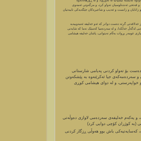
سیا لە ڕۆژھەڵاتەوە و لە ئەوروپا لە ڕۆژئاواوە، لە ساڵی ٧١١ز لە ڕۆژئاواوە گەیشتە ئیسپانیا لە ئەوروپا، و لە ڕۆژھەڵاتەوە
ڵی ٧١٥ز بوخاری و سەمەرقەندیان گرت و فەتحی ئەندەلوسیان تەواو کرد، و مزگەوتی ئەمەوی
انایان و زانست و ئەدیب و شاعیرەکان جێگەیەکی تایبەتیان
ەلافەتی گرتە دەست دواتر کە ئەو خەلیفە ئەمەوییەیە
ەیی لەگەڵ خەڵکدا، و لە سەردەمیا کەسێک نەما کە شایەنی
زی عومەر بڕوات بەڵام نەیتوانی، پاشان خەلیفە ھیشامی
لیک (٧٢٤-٧٤٣)ز خەلافەتی گرتە دەست بۆ تەواو کردنی پەیامی شارستانی
ن و سەردەمەکەی جیا ئەکرێتەوە بە پێشکەوتن
 و خواپەرستی، و لە دوای ھیشامی کوڕی
 و یەکەم خەلیفەی سەردەمی لاوازی دەوڵەتی
ی (بە کوژران کۆچی دوایی کرد)
 کەسایەتیەکی باش بوو ھەوڵی ڕزگار کردنی