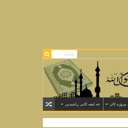
Warning
: Declaration of Walker_Comment::end_el(&$output, $comment, 
Warning
: Declaration of Walker_Nav_Menu::start_lvl(&$outpu
Warning
: Declaration of Walker_Nav_Menu::end_lvl(&$outp
Warning
: Declaration of Walker_Nav_Menu::start_el(&$output, $item, $de
Warning
: Declaration of Walker_Nav_Menu::end_el(&$output, $ite
پیرۆزه كان
خه لیفه كانی ڕاشیدین