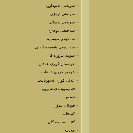
سونەنی ئەبوداوود
سونەنی ترمزی
سونەنی نەسائی
سەحیحی بوخاری
سەحیحی موسلیم
سەردەمی پێغەمبەرایەتی
شوێنه پیرۆزه كان
عوسمان کوڕی عەفان
عومەر کوڕی خەتتاب
عەلی کوڕی ئەبووتالیب
فه رمووده ى شيرين
قودس
قورئان پیرۆز
كتێبخانه
كتێبه صحیحه كان
مەدینە