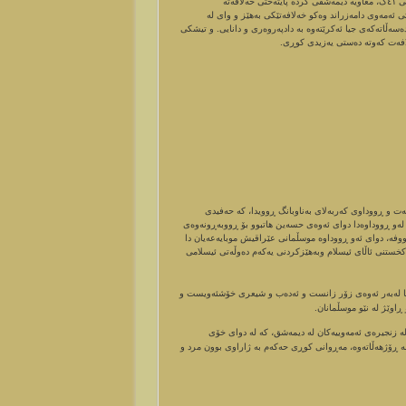
کۆبوون لەسەر خەلافەتی معاویە و حەسەنی کوڕی عەلی وازی ھینا لە خەلافەت بۆی لە ساڵی ٤١ک، معاویە دیمەشقی کردە پایتەختی خەلافەتە
 ئەمەوی دامەزراند وەکو خەلافەتێکی بەھێز و وای لە
ەڵاتەکەی جیا ئەکرێتەوە بە دادپەروەری و دانایی. و تیشکی
لافەت کەوتە دەستی یەزیدی کوڕی.
ەت و ڕووداوی کەربەلای بەناوبانگ ڕوویدا، کە حەفیدی
لەو ڕووداوەدا دوای ئەوەی حسەین ھاتبوو بۆ ڕووبەڕونەوەی
 کووفە، دوای ئەو ڕووداوە موسڵمانی عێراقیش موبایەعەیان دا
ەکخستنی ئاڵای ئیسلام وبەھێزکردنی یەکەم دەوڵەتی ئیسلامی
ێنا لەبەر ئەوەی زۆر زانست و ئەدەب و شیعری خۆشئەویست و
ە زنجیرەی ئەمەوییەکان لە دیمەشق، کە لە دوای خۆی
ە ڕۆژھەڵاتەوە، مەڕوانی کوڕی حەکەم بە ژاراوی بوون مرد و