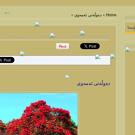
Home
»
دەوڵەتی ئەمەوی
»
اڵپه ڕی مامۆستا مهدی به رزنجی
mamostamahde
Posted by:
24. كانونی یه‌كه‌م 2013
in
دەوڵەتی ئەمەوی
t
دەوڵەتی ئەمەوی