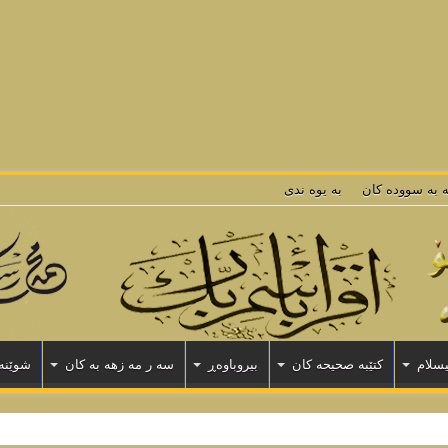
$depth, $args) should be compatible with Walker::end_el(&$output) in
/home
t, $depth) should be compatible with Walker::start_lvl(&$output) in
/home/vh
ut, $depth) should be compatible with Walker::end_lvl(&$output) in
/home/vh
pth, $args) should be compatible with Walker::start_el(&$output) in
/home/vh
m, $depth) should be compatible with Walker::end_el(&$output) in
/home/vho
ه به سووده كان
به يوه ندى
یسلام
كتێبه صحیحه كان
بیروباوەڕ
سه ر مه زهه به كان
شوێنه 
ه