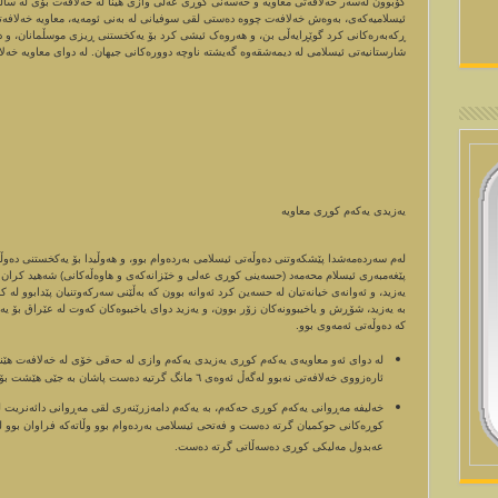
ئیسلامیەکەی، بەوەش خەلافەت چووە دەستی لقی سوفیانی لە بەنی ئومەیە، معاویە خەلافەتی
ڕکەبەرەکانی کرد گوێڕایەڵی بن، و ھەروەک ئیشی کرد بۆ یەکخستنی ڕیزی موسڵمانان، و دەس
شارستانیەتی ئیسلامی لە دیمەشقەوە گەیشتە ناوچە دوورەکانی جیھان. لە دوای معاویە خە
یەزیدی یەکەم کوڕی معاویە
لەم سەردەمەشدا پێشکەوتنی دەوڵەتی ئیسلامی بەردەوام بوو، و ھەوڵیدا بۆ یەکخستنی دەوڵ
پێغەمبەری ئیسلام محەمەد (حسەینی کوڕی عەلی و خێزانەکەی و ھاوەڵەکانی) شەھید کران 
یەزید، و ئەوانەی خیانەتیان لە حسەین کرد ئەوانە بوون کە بەڵێنی سەرکەوتنیان پێدابوو لە
بە یەزید، شۆڕش و یاخیبوونەکان زۆر بوون، و یەزید دوای یاخببوەکان کەوت لە عێراق بۆ ی
کە دەوڵەتی ئەمەوی بوو.
لە دوای ئەو معاویەی یەکەم کوڕی یەزیدی یەکەم وازی لە حەقی خۆی لە خەلافەت ھ
ئارەزووی خەلافەتی نەبوو لەگەڵ ئەوەی ٦ مانگ گرتیە دەست پاشان بە جێی ھێشت بۆ ڕاوێژ لە نێو موسڵمانان.
خەلیفە مەڕوانی یەکەم کوڕی حەکەم، بە یەکەم دامەزرێنەری لقی مەڕوانی دائەنریت ل
کوڕەکانی حوکمیان گرتە دەست و فەتحی ئیسلامی بەردەوام بوو وڵاتەکە فراوان بوو ل
عەبدول مەلیکی کوڕی دەسەڵاتی گرتە دەست.