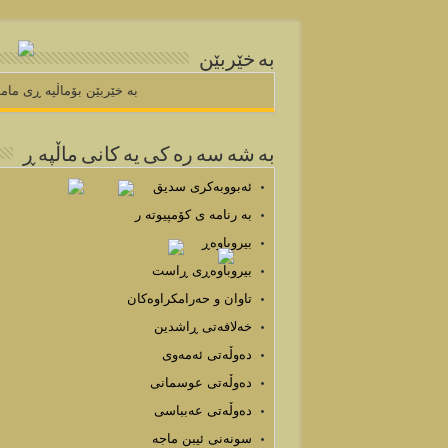
به خێربێن
به خێربێن بۆم
به شه سه ره كی یه كانی ماڵپه ڕ
ئەبووبەکری سدیق
به رنامه ی كۆمپیوته ر
بیروباوەڕ
بیروباوەڕی ڕاست
تاوان و حەرامکراوەکان
خەلافەتی ڕاشدین
دەوڵەتی ئەمەوی
دەوڵەتی عوسمانی
دەوڵەتی عەبباسی
سونەنی ئیبن ماجە