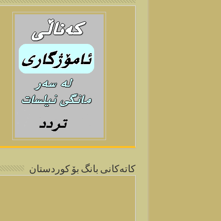
كاتەكانی بانگ بۆ كوردستان