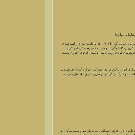
ک بنیاتینا
لە دوای مردنی مەڕوانی کوڕی حەکەم، خەلافەت درا بە کوڕەکەی عەبدول مەلیکی کوڕی مەڕوان ساڵی (٦٨٥ تا ٧٠٥)ز، کە بە دامەزرێنەری ڕاستەقینەی
اروبارەکاندا بگرێت و ملی بە خەواریجیەکان کەچ کرد،
 عەبدولڵای کوڕی زوبێر لەسەر دەستی حەجاجی کوڕی یوسف
ی لێدا و یەکەم دراوی ئیسلامی دەرکرد کە پارەی ئیسلامی
 زانست و فێرگایان کردەوە و ھەروەک زۆر چاکسازی تری بە
لە دوای خەلیفە عەبدول مەلیکی کوڕی مەڕوان خەلافەت درا بە کوڕە گەورەکەی وەلید (٧٠٥ تاکو ٧١٥)ز، فەتحی ئیسلامی بەردەوام بوو و ئەمەوییەکان زۆر