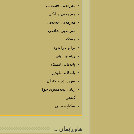
مەزهەبی حەنبەلی
مەزهەبی مالیکی
مەزھەبی حەنەفی
مەزھەبی شافعی
مەککە
نزا و پاڕانەوە
وێنه ی ئاینی
پایه‌كانی ئیسلام
پایەکانی باوەڕ
پەروەردە و خێزان
ژیانی پێغه‌مبه‌ری خوا
گشتی
یەکتاپەرستی
هاوڕێمان به