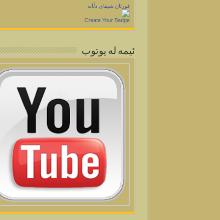
قورئان شیفای دڵانه
Create Your Badge
ئيمه له يوتوب