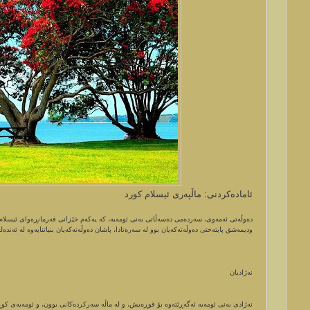
ئاماده‌كردنی: ماڵپه‌ری ئیسلام كورد
ودیمەشق پایتەختی دەوڵەتەکەیان بوو لە سەرەتادا، پاشان دەوڵەتەکەیان بنیاتنایەوە لە ئە
نەژادیان
نەژادی بەنی ئومەیە ئەگەڕێتەوە بۆ قوڕەیش، و لە ماڵە سەرکردەکانی بوون، و ئومەیە