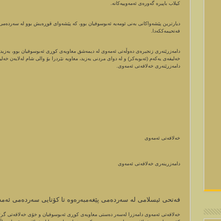
کیلاب باپیرە گەورەی ئەمەوییەکانە.
دیارترین پێشەواکانی بەنی ئومەیە ئەبوسوفیان بوو، کە پێشەوای قوڕەیش بوو لە سەردەمی
فەتحیمەککەدا.
دامەزرێنەری زنجیرەی دەوڵەتی ئەمەوی لە دیمەشق معاویەی کوڕی ئەبوسوفیان بوو، یەزید
خەلیفەی یەکەم (ئەبوبەکر) و لە دوای مردنی یەزید، معاویە نێردرا بۆ والی شام لەلایەن خە
دامەزرێنەری خەلافەتی ئەمەوی.
خەلافەتی ئەمەوی
دامەزرینەری خەلافەتی ئەمەوی
فەتحى ئیسلامى لە سەردەمى پێغەمبەرەوە تا کۆتایی سەردەمى ئەم