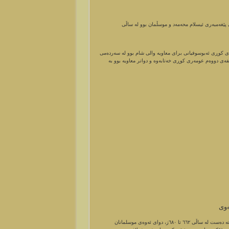
 پێغەمبەری ئیسلام محەمەد و موسڵمان بوو لە ساڵی
ی کوڕی ئەبوسوفیانی برای معاویە والی شام بوو لە سەردەمی
لیفەی دووەم عومەری کوڕی خەتابەوە و دواتر معاویە بوو بە
ەوى
خەلافەتی ئەمەوی دامەزرا لەسەر دەستی معاویەی کوڕی ئەبوسوفیان و خۆی خەلافەتی گرتە دەست لە ساڵی ٦٦٢ تا ٦٨٠ز، دوای ئەوەی موسلمانان