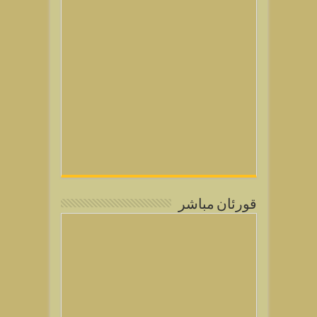
قورئان مباشر