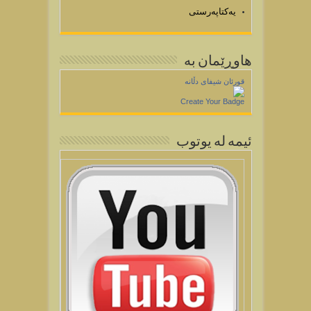
یەکتاپەرستی
هاوڕێمان به
قورئان شیفای دڵانه
Create Your Badge
ئيمه له يوتوب