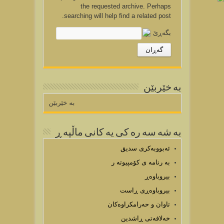
the requested archive. Perhaps
searching will help find a related post.
بگه‌ڕێ بۆ:
به خێربێن
به خێربێن بۆماڵپه ڕی
به شه سه ره كی یه كانی ماڵپه ڕ
ئەبووبەکری سدیق
به رنامه ی كۆمپیوته ر
بیروباوەڕ
بیروباوەڕی ڕاست
تاوان و حەرامکراوەکان
خەلافەتی ڕاشدین