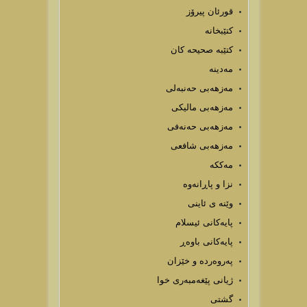
قورئان پیرۆز
كتێبخانه
كتێبه صحیحه كان
مەدینە
مەزهەبی حەنبەلی
مەزهەبی مالیکی
مەزھەبی حەنەفی
مەزھەبی شافعی
مەککە
نزا و پاڕانەوە
وێنه ی ئاینی
پایه‌كانی ئیسلام
پایەکانی باوەڕ
پەروەردە و خێزان
ژیانی پێغه‌مبه‌ری خوا
گشتی