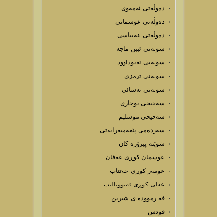
دەوڵەتی ئەمەوی
دەوڵەتی عوسمانی
دەوڵەتی عەبباسی
سونەنی ئیبن ماجە
سونەنی ئەبوداوود
سونەنی ترمزی
سونەنی نەسائی
سەحیحی بوخاری
سەحیحی موسلیم
سەردەمی پێغەمبەرایەتی
شوێنه پیرۆزه كان
عوسمان کوڕی عەفان
عومەر کوڕی خەتتاب
عەلی کوڕی ئەبووتالیب
فه رمووده ى شيرين
قودس