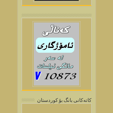
كاتەكانی بانگ بۆ كوردستان