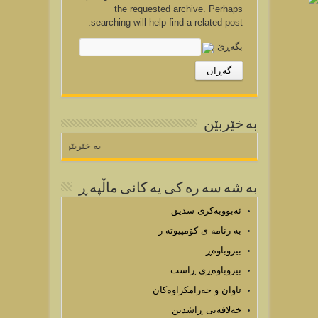
the requested archive. Perhaps
searching will help find a related post.
بگه‌ڕێ بۆ:
به خێربێن
به خێربێن بۆماڵپه 
به شه سه ره كی یه كانی ماڵپه ڕ
ئەبووبەکری سدیق
به رنامه ی كۆمپیوته ر
بیروباوەڕ
بیروباوەڕی ڕاست
تاوان و حەرامکراوەکان
خەلافەتی ڕاشدین