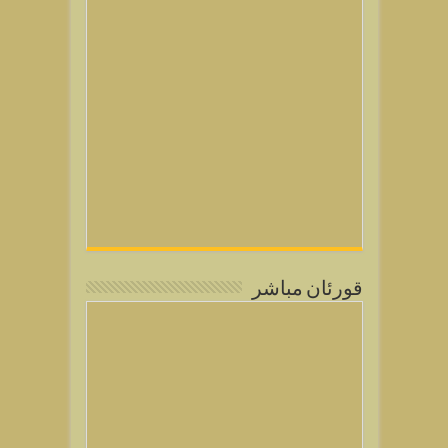
قورئان مباشر