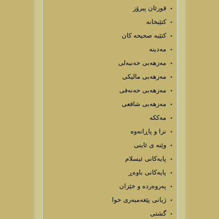
قورئان پیرۆز
كتێبخانه
كتێبه صحیحه كان
مەدینە
مەزهەبی حەنبەلی
مەزهەبی مالیکی
مەزھەبی حەنەفی
مەزھەبی شافعی
مەککە
نزا و پاڕانەوە
وێنه ی ئاینی
پایه‌كانی ئیسلام
پایەکانی باوەڕ
پەروەردە و خێزان
ژیانی پێغه‌مبه‌ری خوا
گشتی