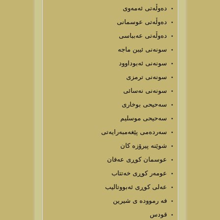
دەوڵەتی ئەمەوی
دەوڵەتی عوسمانی
دەوڵەتی عەبباسی
سونەنی ئیبن ماجە
سونەنی ئەبوداوود
سونەنی ترمزی
سونەنی نەسائی
سەحیحی بوخاری
سەحیحی موسلیم
سەردەمی پێغەمبەرایەتی
شوێنه پیرۆزه كان
عوسمان کوڕی عەفان
عومەر کوڕی خەتتاب
عەلی کوڕی ئەبووتالیب
فه رمووده ى شيرين
قودس