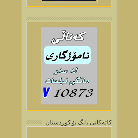
كاتەكانی بانگ بۆ كوردستان