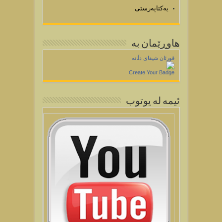
یەکتاپەرستی
هاوڕێمان به
قورئان شیفای دڵانه
Create Your Badge
ئيمه له يوتوب